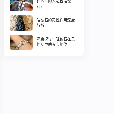
什么样的人适合硅铍
石？
硅铍石的灵性作用深度
解析
深度探讨：硅铍石在灵
性圈中的崇高地位