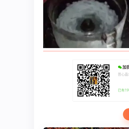
加
菩心晶
已有19