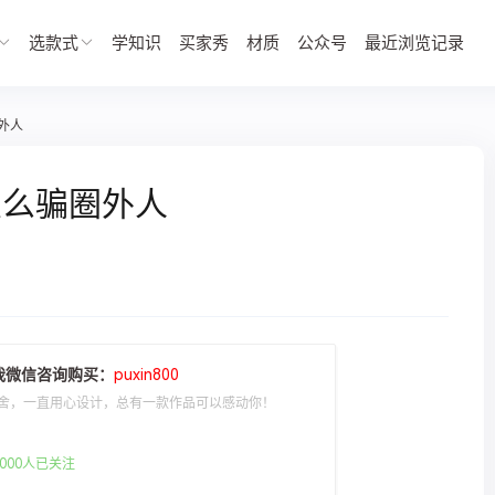
选款式
学知识
买家秀
材质
公众号
最近浏览记录
外人
怎么骗圈外人
我微信咨询购买：
puxin800
舍，一直用心设计，总有一款作品可以感动你！
000人已关注