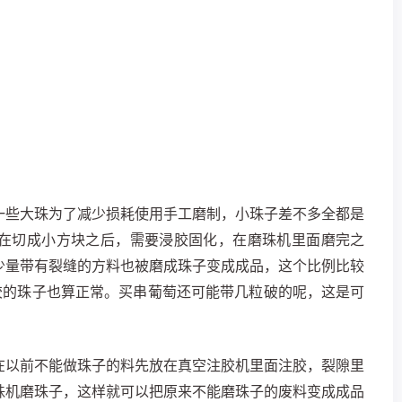
一些大珠为了减少损耗使用手工磨制，小珠子差不多全都是
在切成小方块之后，需要浸胶固化，在磨珠机里面磨完之
少量带有裂缝的方料也被磨成珠子变成成品，这个比例比较
胶的珠子也算正常。买串葡萄还可能带几粒破的呢，这是可
在以前不能做珠子的料先放在真空注胶机里面注胶，裂隙里
珠机磨珠子，这样就可以把原来不能磨珠子的废料变成成品