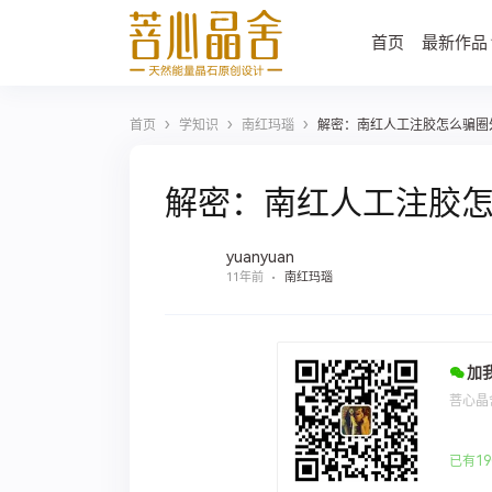
首页
最新作品
›
›
›
首页
学知识
南红玛瑙
解密：南红人工注胶怎么骗圈
解密：南红人工注胶
yuanyuan
11年前
南红玛瑙
加
菩心晶
已有19