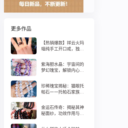
更多作品
【热销爆款】祥云火玛
瑙纯手工开口戒，独特
设计寓意吉祥，时尚与
灵性的完美结合！
紫海胆水晶：宇宙间的
梦幻瑰宝，解锁内心宁
静与疗愈之秘
珍稀瑰宝揭秘：猫眼托
帕石——托帕石家族中
的绝美异类
金运石传奇：揭秘其神
秘面纱，功效作用与搭
配法全解析