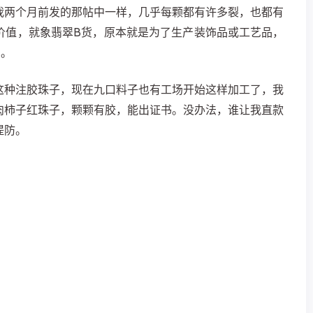
我两个月前发的那帖中一样，几乎每颗都有许多裂，也都有
价值，就象翡翠B货，原本就是为了生产装饰品或工艺品，
常。
这种注胶珠子，现在九口料子也有工场开始这样加工了，我
肉柿子红珠子，颗颗有胶，能出证书。没办法，谁让我直款
堤防。