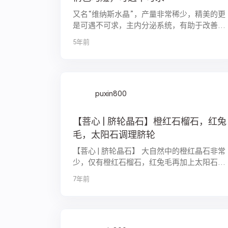
又名“维纳斯水晶”，产量非常稀少，精美的更
是可遇不可求，主内分泌系统，有助于改善气
色，增强免疫！ 这一只老师傅双面俏色巧
5年前
雕，神韵已出，佩龙者，龙必佑之，男女皆可
佩戴～ 【菩心 ｜ 极品红兔毛】
puxin800
【菩心 | 脐轮晶石】橙红石榴石，红兔
毛，太阳石调理脐轮
【菩心 | 脐轮晶石】 大自然中的橙红晶石非常
少，仅有橙红石榴石，红兔毛再加上太阳石
等，这些都非常适合用于脐轮的调理哦～💪
7年前
这个脉轮发展好的美人会特别亲切温和，很有
人情味，人际关系好，...