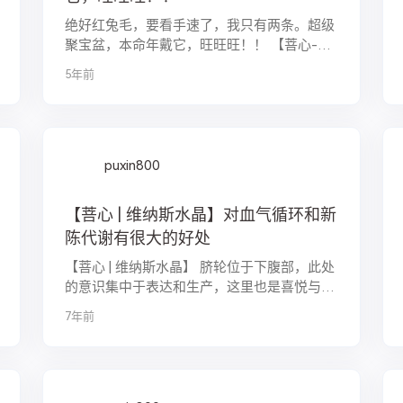
绝好红兔毛，要看手速了，我只有两条。超级
聚宝盆，本命年戴它，旺旺旺！！ 【菩心-红
兔毛】
5年前
puxin800
【菩心 | 维纳斯水晶】对血气循环和新
陈代谢有很大的好处
【菩心 | 维纳斯水晶】 脐轮位于下腹部，此处
的意识集中于表达和生产，这里也是喜悦与欢
愉感生起之处，当脐轮收放自如和谐时，我们
7年前
享受生活敞开心扉，接受自己，也接受他人的
爱～～ 维纳斯水晶可以提升脐轮的能...