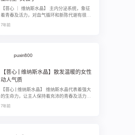
【菩‎心 ｜ 维纳斯水晶】 主内分‎泌‎系​统‎，象​征​
着青​春‎及‎活​力‎，对血​气循环‎和​新​陈代‎谢​有‎很‎大
的好处，能启发‎心灵​，静​心宁神‎，避​浊​气‎和‎不‎
7年前
洁​之‎物近‎身‎...
puxin800
【菩心 | 维纳斯水晶】散发温暖的女性
动人气质
【菩心 | 维纳斯水晶】 维纳斯水晶代表着强大
的生命力，让主人保持着充沛的青春及活力，
能启发心灵，静心宁神！ 散发温暖的女性动
7年前
人气质，在温婉中透出自信与积极的行动力，
可调整女性生理，促进血液循环与内分...