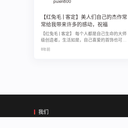
puxin800
【红兔毛 | 客定】美人们自己的杰作常
常给我带来许多的感动，祝福
【红兔毛 | 客定】 每个人都是自己生命的大师
级创造者，生活如是，自己喜爱的首饰也可以
走心设计！ 喜物从心，不评判，相信自己的
8年前
直觉，照顾好自己的好感觉，往往会有奇迹，
美人们自己的杰作常常给我带来许多的...
我们
创立菩心晶舍是因为喜欢和相信水晶能量，在这里我们会