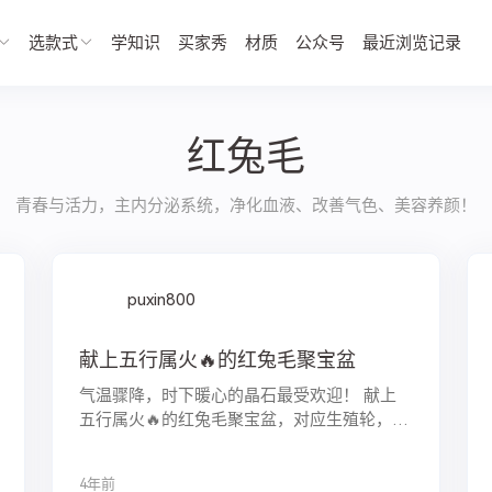
选款式
学知识
买家秀
材质
公众号
最近浏览记录
红兔毛
青春与活力，主内分泌系统，净化血液、改善气色、美容养颜！
puxin800
献上五行属火🔥的红兔毛聚宝盆
气温骤降，时下暖心的晶石最受欢迎！ 献上
五行属火🔥的红兔毛聚宝盆，对应生殖轮，象
征青春与活力，主内分泌系统，有助于改善气
色，美容养颜，红润的色泽，罕见的聚宝盆，
4年前