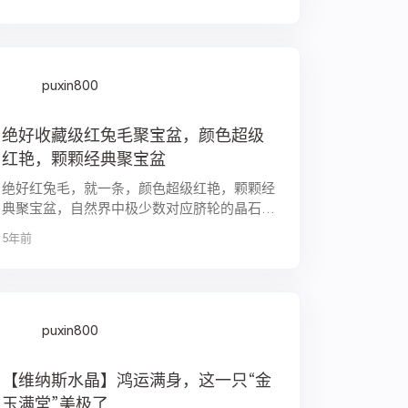
希望！
puxin800
绝好收藏级红兔毛聚宝盆，颜色超级
红艳，颗颗经典聚宝盆
绝好红兔毛，就一条，颜色超级红艳，颗颗经
典聚宝盆，自然界中极少数对应脐轮的晶石之
一，增强生命的活力与激情～ 本命年戴它，
5年前
运势旺旺旺！！！ 【菩心 ｜ 收藏级红兔毛聚
宝盆】 红兔毛很像老红糖，暖身暖胃暖...
puxin800
【维纳斯水晶】鸿运满身​，这​一只​“金
玉​满堂”美极了