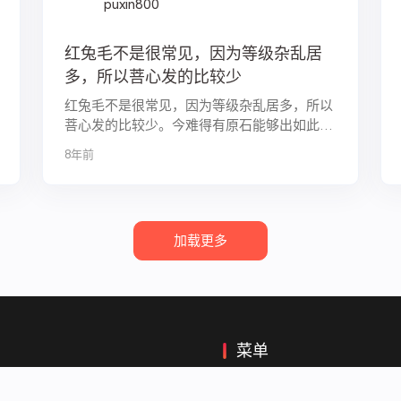
puxin800
红兔毛不是很常见，因为等级杂乱居
多，所以菩心发的比较少
红兔毛不是很常见，因为等级杂乱居多，所以
菩心发的比较少。今难得有原石能够出如此灵
气的聚宝盆，仅3条哦。天然红水晶能启发心
8年前
灵，静心宁神，避浊气和不洁物近身，亦可调
节女性内分泌。用秒的哦~ 微信 “pux...
加载更多
菜单
30天热门
7天热门
发布菩心家最新款原创设计的晶