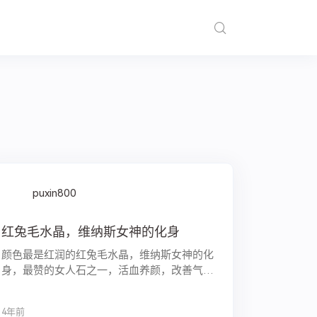
puxin800
红兔毛水晶，维纳斯女神的化身
颜色最是红润的红兔毛水晶，维纳斯女神的化
身，最赞的女人石之一，活血养颜，改善气
色，增强脐轮能量，有益于女性健康，能帮助
主人释放焦虑和紧张情绪，唤醒心中的热情和
4年前