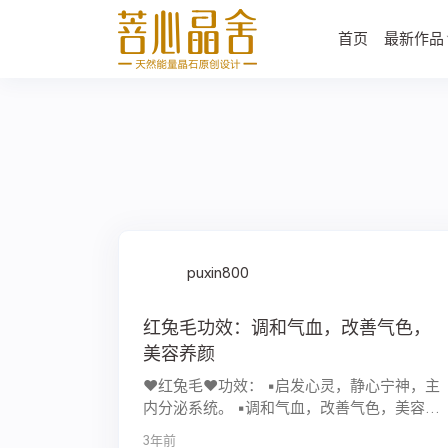
首页
最新作品
puxin800
红兔毛功效：调和气血，改善气色，
美容养颜
♥️红兔毛♥️功效： ▪︎启发心灵，静心宁神，主
内分泌系统。 ▪︎调和气血，改善气色，美容养
颜。 ▪︎...
3年前