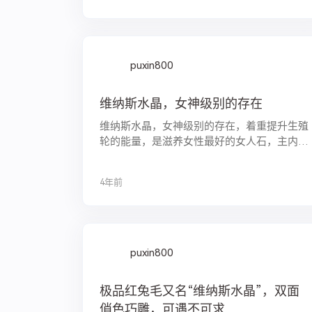
puxin800
维纳斯水晶，女神级别的存在
维纳斯水晶，女神级别的存在，着重提升生殖
轮的能量，是滋养女性最好的女人石，主内分
泌系统，可改善气色，美容养颜！ 超顶级的
聚宝盆，颜色也是天花板了，收了她，鸿运当
4年前
头，万事顺遂～ 红兔毛水晶和冰飘南红其实...
puxin800
极品红兔毛又名“维纳斯水晶”，双面
俏色巧雕，可遇不可求