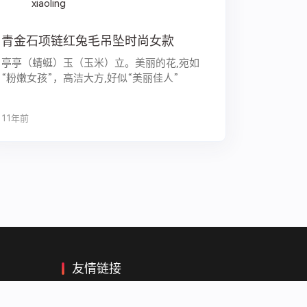
xiaoling
青金石项链红兔毛吊坠时尚女款
亭亭（蜻蜓）玉（玉米）立。美丽的花,宛如
“粉嫩女孩”，高洁大方,好似“美丽佳人”
11年前
友情链接
游学网
菩心晶舍
会计网校
华图网校