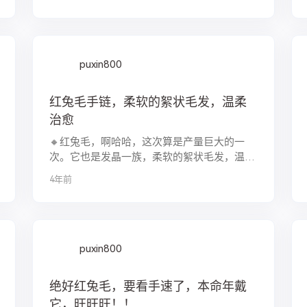
暖心又聚财，收了的宝们都...
puxin800
红兔毛手链，柔软的絮状毛发，温柔
治愈
🔸红兔毛，啊哈哈，这次算是产量巨大的一
次。它也是发晶一族，柔软的絮状毛发，温柔
治愈。调节女性荷尔蒙极好的一种天然晶石。
4年前
小珠为主，价不高。来撸~！
puxin800
绝好红兔毛，要看手速了，本命年戴
它，旺旺旺！！