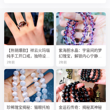
【热销爆款】祥云火玛瑙
紫海胆水晶：宇宙间的梦
纯手工开口戒，独特设计
幻瑰宝，解锁内心宁静与
寓意吉祥，时尚与灵性的
疗愈之秘
2年前
2年前
完美结合！
珍稀瑰宝揭秘：猫眼托帕
金运石传奇：揭秘其神秘