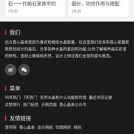
石——托帕石家族中的绝
面纱，功效作用与搭配法
美异类
全解析
2年前
2年前
我们
创立菩心晶舍是因为喜欢和相信水晶能量，在这里我们会发布菩心家最新
款原创设计的晶石，分享各种水晶的鉴别和功能,让你了解每种晶石彩宝
的特性。选材上确保纯天然，设计上倾注我们全部的爱与慈悲。
菜单
30天热门
7天热门
天然水晶有什么功能和作用
最近浏览记录
点赞排行
热门标签
示例页面
菩心晶舍公众号
友情链接
游学网
菩心晶舍
会计网校
华图网校
网校