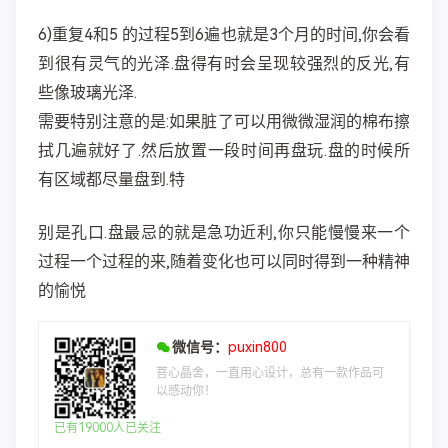
6)重复4和5 的过程5到6遍也就是3个月的时间,你会看
到很有灵气的光泽.盘得有时会呈现较强烈的反光,有
些像玻璃光泽.
需要特别注意的是:如果脏了可以用微微湿润的棉布擦
拭几遍就好了.然后放置一段时间再盘玩.盘的时候所
有区域都尽量盘到.特
别是孔口.盘最忌的就是急功近利,你只能慢慢来一个
过程一个过程的来,随着变化也可以同时得到一种精神
的愉悦
微信号：
puxin800
菩心晶舍，一直用心设计，总有一款作品可
以感动你！
已有19000人已关注