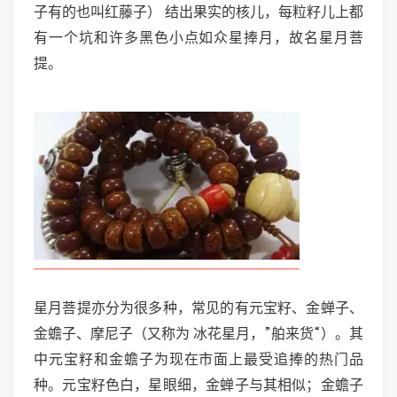
子有的也叫红藤子） 结出果实的核儿，每粒籽儿上都
有一个坑和许多黑色小点如众星捧月，故名星月菩
提。
星月菩提亦分为很多种，常见的有元宝籽、金蝉子、
金蟾子、摩尼子（又称为 冰花星月，”舶来货“）。其
中元宝籽和金蟾子为现在市面上最受追捧的热门品
种。元宝籽色白，星眼细，金蝉子与其相似；金蟾子