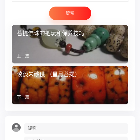
赞赏
菩提佛珠的把玩和保养技巧
上一篇
谈谈朱砂供 （星月菩提）
下一篇