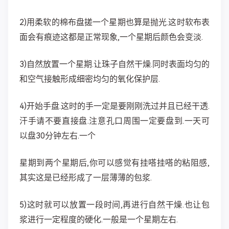
2)用柔软的棉布盘搓一个星期也算是抛光.这时软布表
面会有痕迹这都是正常现象,一个星期后颜色会变淡.
3)自然放置一个星期.让珠子自然干燥.同时表面均匀的
和空气接触形成细密均匀的氧化保护层.
4)开始手盘.这时的手一定是要刚刚洗过并且已经干透.
汗手请不要直接盘.注意孔口周围一定要盘到.一天可
以盘30分钟左右.一个
星期到两个星期后,你可以感觉有挂嗒挂嗒的粘阻感,
其实这是已经形成了一层薄薄的包浆.
5)这时就可以放置一段时间,再进行自然干燥.也让包
浆进行一定程度的硬化.一般是一个星期左右.