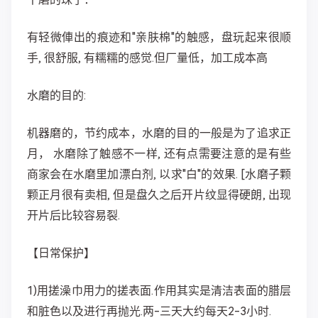
有轻微俥出的痕迹和"亲肤棉"的触感，盘玩起来很顺
手, 很舒服, 有糯糯的感觉.但厂量低，加工成本高
水磨的目的:
机器磨的，节约成本，水磨的目的一般是为了追求正
月， 水磨除了触感不一样, 还有点需要注意的是有些
商家会在水磨里加漂白剂, 以求"白"的效果. [水磨子颗
颗正月很有卖相, 但是盘久之后开片纹显得硬朗, 出现
开片后比较容易裂.
【日常保护】
1)用搓澡巾用力的搓表面.作用其实是清洁表面的腊层
和脏色以及进行再抛光.两-三天大约每天2-3小时.