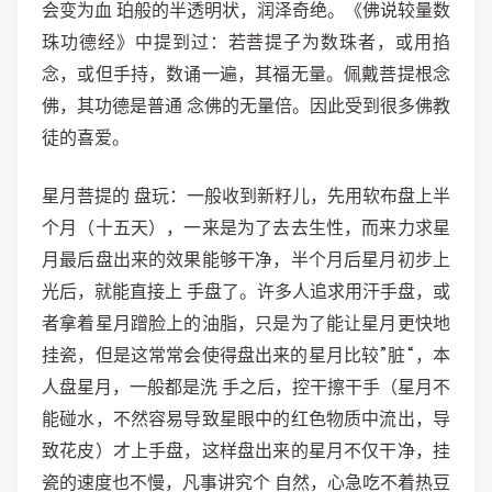
会变为血 珀般的半透明状，润泽奇绝。《佛说较量数
珠功德经》中提到过：若菩提子为数珠者，或用掐
念，或但手持，数诵一遍，其福无量。佩戴菩提根念
佛，其功德是普通 念佛的无量倍。因此受到很多佛教
徒的喜爱。
星月菩提的 盘玩：一般收到新籽儿，先用软布盘上半
个月（十五天），一来是为了去去生性，而来力求星
月最后盘出来的效果能够干净，半个月后星月初步上
光后，就能直接上 手盘了。许多人追求用汗手盘，或
者拿着星月蹭脸上的油脂，只是为了能让星月更快地
挂瓷，但是这常常会使得盘出来的星月比较”脏“，本
人盘星月，一般都是洗 手之后，控干擦干手（星月不
能碰水，不然容易导致星眼中的红色物质中流出，导
致花皮）才上手盘，这样盘出来的星月不仅干净，挂
瓷的速度也不慢，凡事讲究个 自然，心急吃不着热豆