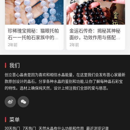
珍稀瑰宝揭秘：猫眼托帕
金运石传奇：揭秘其神秘
石——托帕石家族中的绝
面纱，功效作用与搭配法
美异类
全解析
2年前
2年前
我们
创立菩心晶舍是因为喜欢和相信水晶能量，在这里我们会发布菩心家最新
款原创设计的晶石，分享各种水晶的鉴别和功能,让你了解每种晶石彩宝
的特性。选材上确保纯天然，设计上倾注我们全部的爱与慈悲。
菜单
30天热门
7天热门
天然水晶有什么功能和作用
最近浏览记录