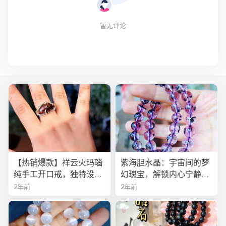
暂无评论
【热销爆款】祥云火玛瑙
紫海胆水晶：宇宙间的梦
纯手工开口戒，独特设计
幻瑰宝，解锁内心宁静与
寓意吉祥，时尚与灵性的
疗愈之秘
2年前
2年前
完美结合！