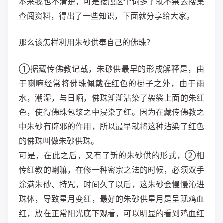
本来我也不清楚，可是接触这个词多了就不禁去搜集
查阅资料，得出了一些知识，下面就分享给大家。
那么该怎样利用朱砂供奉自己的佛珠？
①据藏传佛教记载，朱砂供最早的形成解释是，由
于喇嘛经常将佛珠佩戴在红色的褂子之外，由于雨
水，潮湿，与日晒，佛珠渐渐沾染了袈裟上面的朱红
色，使得佛珠包浆之中浸染了红。因为在藏传佛教之
中朱砂有辟邪的作用，所以最早就将这种沾染了红色
的佛珠叫做朱砂供珠。
可是，在此之后，又有了新的朱砂供的形式，②相
传红教的喇嘛，在修一种密宗之法的时候，必须双手
涂满朱砂、持咒，时间久了以后，这朱砂会慢慢沁进
珠体，导致星月变红，最好的朱砂供星月是呈现鸡血
红，放在正常阳光底下观看，可以明显的看到鸡血红