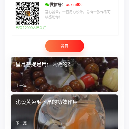
微信号：
puxin800
菩心晶舍，一直用心设计，总有一款作品可
以感动你！
已有19000人已关注
赞赏
星月菩提是用什么做的？
上一篇
浅谈黄兔毛水晶的功效作用
下一篇