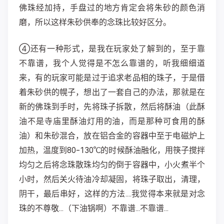
佛珠经加持，手盘过的地方肯定会将朱砂的颜色消
磨，所以这样朱砂供奉的念珠比较好区分。
④还有一种形式，是我在玩家处了解到的，至于靠
不靠谱，我个人觉得是不怎么靠谱的，听我细细道
来，有的玩家可能是过于追求老品相的珠子，于是借
着朱砂供的幌子，想出了一套自己的办法，那就是在
新的佛珠到手时，先将珠子拆散，然后将酥油（此酥
油不是寺庙里酥油灯用的油，而是那种可食用的酥
油）和朱砂混合，放在铝合金的容器中至于电磁炉上
加热，温度到80-130℃的时候酥油融化，用筷子搅拌
均匀之后将念珠散珠均匀的倒于容器中，小火煮半个
小时，然后关火待油冷却凝固，将珠子取出，清理，
阴干，最后串好，这样的方法....我觉得本来就是对念
珠的不尊敬...（下油锅啊）不靠谱...不靠谱...