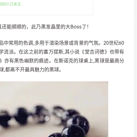
000人已关注
还能顺顺的，此乃黑发晶里的大Boss了！
品中常用的色调,多用于渲染场景或背景的气氛。20世纪60
文学流派。在这之前的塞万提斯,其小说《堂吉诃德》也带有
》亦有黑色幽默的痕迹。在斯诺克的球桌上,黑球是最高分
彩球,都离不开最具魅力的黑球。