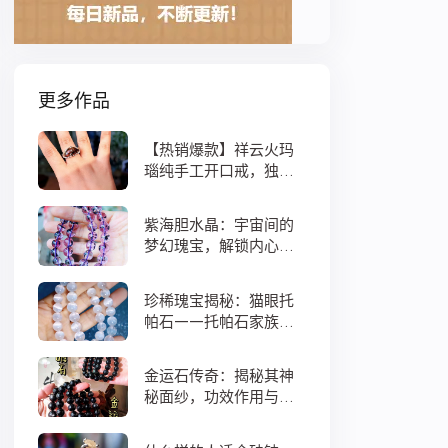
更多作品
【热销爆款】祥云火玛
瑙纯手工开口戒，独特
设计寓意吉祥，时尚与
灵性的完美结合！
紫海胆水晶：宇宙间的
梦幻瑰宝，解锁内心宁
静与疗愈之秘
珍稀瑰宝揭秘：猫眼托
帕石——托帕石家族中
的绝美异类
金运石传奇：揭秘其神
秘面纱，功效作用与搭
配法全解析