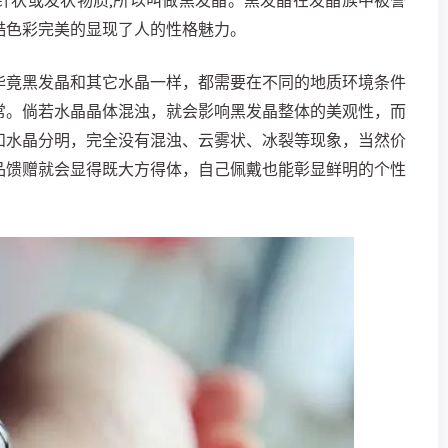
针状或发状物质,所以叫做黑发晶。黑发晶在发晶族中被誉
酷色彩完美的显现了人的性格魅力。
毕竟黑发晶和其它水晶一样，都需要在不同的地质环境条件
常。倘若水晶晶体混浊，就会影响黑发晶整体的美观性，而
和水晶分明，完全没有混浊、云雾状、冰裂等现象，当然价
品馈赠就会显得既大方得体，自己佩戴也能彰显鲜明的个性