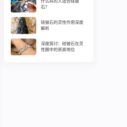
什么样的人适合硅铍
石？
硅铍石的灵性作用深度
解析
深度探讨：硅铍石在灵
性圈中的崇高地位